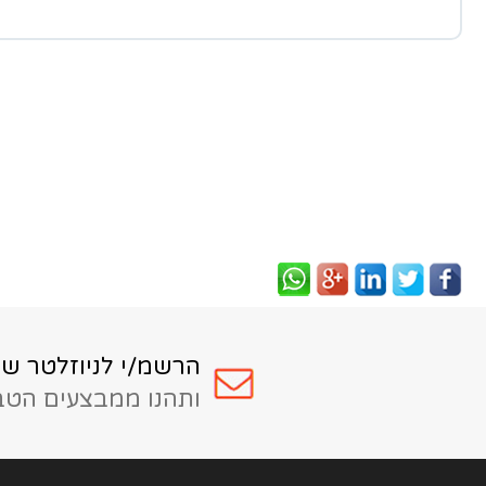
הרשמ/י לניוזלטר של
ותהנו ממבצעים הטבו