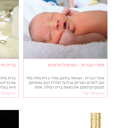
אחרי הברית - הטיפול הרפואי
ברית מי
אחרי הברית - הטיפול בתינוק אחרי ברית מילה מזל
ברית מילה
טוב להורים הטריים או לרגל הולדת הבן! שמחתם,
את מי לשא
חגגתם וקיימתם את מצוות ברית המילה, אחת
והיא בעלת
המצוות החשובות ביהדות – ומה עכשיו? יש כמה
היא גם סי
>> קרא/י עוד
>> קרא/י 
דברים שחשוב לשים לב אליהם כדי להבטיח
הטקס ואת ה
בריאות לתינוק הרך. בכל זאת, ברית מילה היא לא רק
מסיבת ברי
מצווה חשובה אלא גם עניין רפואי....
לדעת. ריכזנו לכ