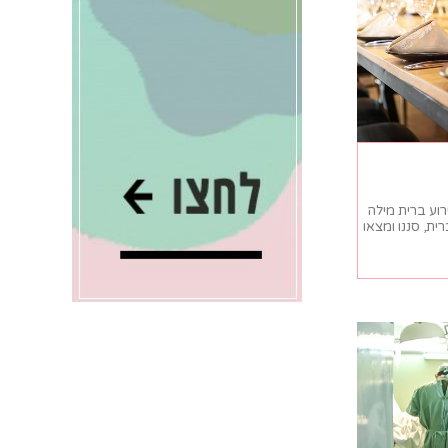
וע ברית מילה
ית, סננו ומצאו