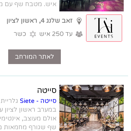
איש. מטבח שף עם מנות טרנדיות לצד
קלאסיקות בטעם חדשים ומעניינים.
זאב שלנג 4, ראשון לציון
עד 250 איש
כשר
לאתר המורחב
טלפון
סייטה
סייטה - Siete
גלריית בוטיק לאירועים
במערב ראשון לציון עד 150 אורחים.
אולם מעוצב, אינטימי וקסום עם מטבח
שף שגורף מחמאות מדי אירוע, וצוות עם