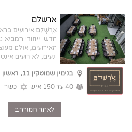
ארשלם
אֻרְשָׁלִם אירועים בראשון לציון - מתחם
חדש וייחודי המביא גישה אחרת לעולם
האירועים, אולם מעוצב עם גן פתוח
ונעים, לאירועים אינטימיים של 40 עד
150 אורחים.
בנימין שמוטקין 11, ראשון לציון
40 עד 150 איש
כשר
לאתר המורחב
טלפון