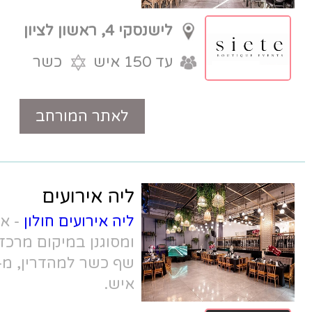
לב ענק.
לישנסקי 4, ראשון לציון
עד 150 איש
כשר
לאתר המורחב
טלפון
ליה אירועים
ליה אירועים חולון
- אולם בוטיק יפהפה
ומסוגנן במיקום מרכזי עם חניה, תפריט
שף כשר למהדרין, מ- 60 איש עד 170
איש.