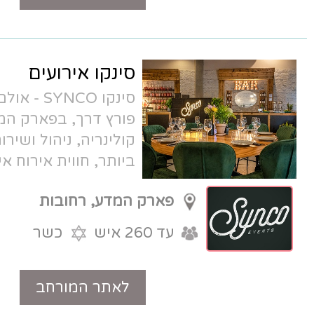
סינקו אירועים
סינקו SYNCO - אולם אירועים בעיצוב
פורץ דרך, בפארק המדע ברחובות.
קולינריה, ניהול ושירות ברמה הגבוהה
ביותר, חווית אירוח איכותית.
פארק המדע, רחובות
עד 260 איש
כשר
לאתר המורחב
טלפון