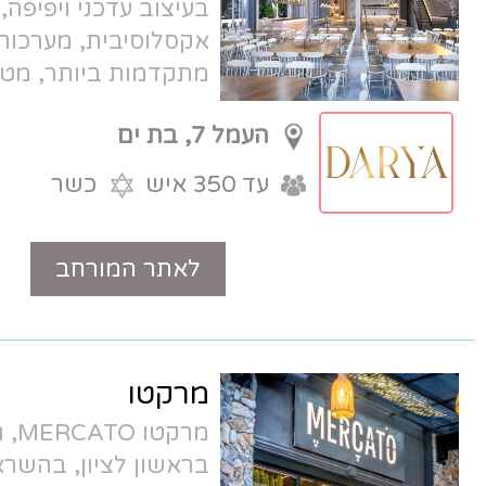
בעיצוב עדכני ויפיפה, אווירה
אקסלוסיבית, מערכות טכנולוגיות
מתקדמות ביותר, מטבח שף איכותי.
הסטנדרט החדש בתחום האירועים
העמל 7, בת ים
הקטנים.
עד 350 איש
כשר
לאתר המורחב
טלפון
מרקטו
מרקטו MERCATO, גן אירועים חדש
בראשון לציון, בהשראת השווקים