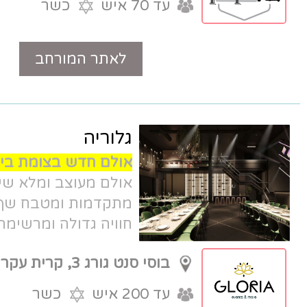
עד 70 איש
כשר
לאתר המורחב
טלפון
גלוריה
אולם חדש בצומת בילו !
Gloria גלוריה,
אולם מעוצב ומלא שיק, עם מערכות
מתקדמות ומטבח שף ישראלי פורץ דרך.
חוויה גדולה ומרשימה לאירועים קטנים.
בוסי סנט גורג 3, קרית עקרון
עד 200 איש
כשר