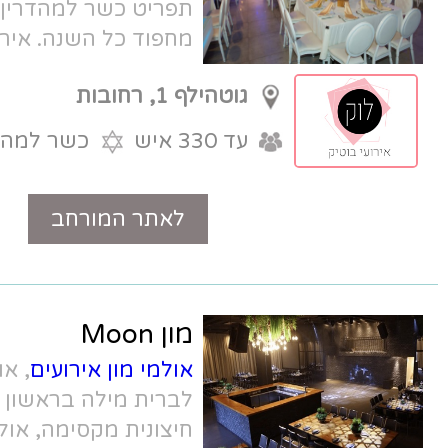
תפריט כשר למהדרין בחזקת הרב
מחפוד כל השנה. אירוח נדיב, עשיר
וסוחט מחמאות, עם חניה בשפע.
גוטהילף 1, רחובות
.
עד 330 איש
כשר למהדרין
לאתר המורחב
טלפון
מון Moon
אולמי מון אירועים
, אולם אירועים מומלץ
לברית מילה בראשון לציון שכולל גלריה
חיצונית מקסימה, אולם באווירה אורבנית,