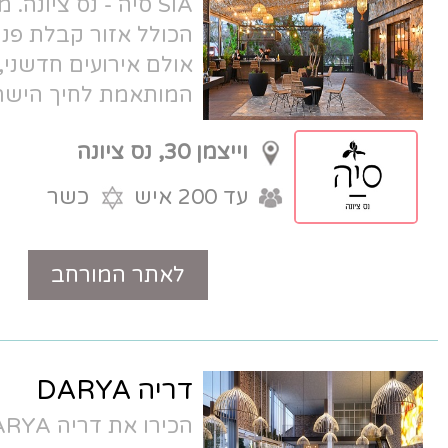
SIA סיה - נס ציונה. מתחם אירועים
הכולל אזור קבלת פנים פתוח ויפהפה,
אולם אירועים חדשני, קולינריה מרגשת
המותאמת לחיך הישראלי. סיה מציב רף
גבוה וחדש. מוזמנים להתרשם.
וייצמן 30, נס ציונה
עד 200 איש
כשר
לאתר המורחב
טלפון
דריה DARYA
הכירו את דריה DARYA. אולם אירועים