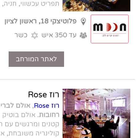
תפריט עכשווי, חניה, ומחירים מעולים.
פלוטיצקי 18, ראשון לציון
עד 350 איש
כשר
לאתר המורחב
טלפון
רוז Rose
רוז Rose
,
אולם לברית בפארק המדע,
רחובות
. אולם בוטיק ומלא קסם. אירועים
קטנים ומרגשים עם חניה צמודה,
קולינריה משובחת, אנשי מקצוע