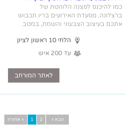
 הלוהטת של
ירועים בריו תכבוש
וני והשמח, במטב
ת מילה כאן נעשים
הלחי 10 ראשון לציון
 מאוד.
עד 200 איש
לאתר המורחב
טלפון
הבא <
2
1
> אחורה