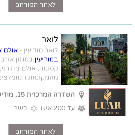
לאתר המורחב
טלפון
לואר
לואר מודיעין -
אולם אירועים לברית
במודיעין
בסגנון אורבני, גינת אירוח
קסומה, אולם מודרני, אווירה יוצאי דופן.
מהמקומות המומלצים ביותר באזור
המרכז והשפלה
השדרה המרכזית 15, מודיעין
עד 200 איש
כשר
לאתר המורחב
טלפון