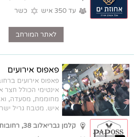
עד 350 איש
כשר
לאתר המורחב
טלפון
פאפוס אירועים
פאפוס אירועים ברחובות - מתחם
אינטימי הכולל חצר אירועים, בריכה
מחוממת, מסעדה, ואולם בוטיק עד 70
איש. מטבח גריל ישראלי כשר, חניה
לאורחים ועוד.
קלמן גבריאלוב 38, רחובות