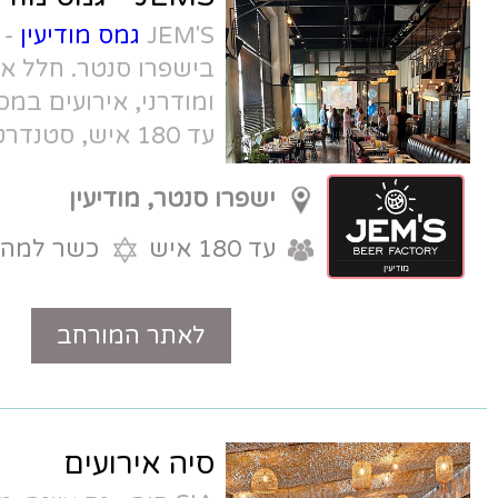
JEM'S
גמס מודיעין
- מסעדה לאירועים
בישפרו סנטר. חלל אירוח מרשים
ומודרני, אירועים במספר חללים מ- 20
עד 180 איש, סטנדרט שירות גבוה,
חותמת האיכות של בירות JEM'S ואווירה
ישפרו סנטר, מודיעין
מחשמלת.
עד 180 איש
כשר למהדרין
לאתר המורחב
טלפון
סיה אירועים