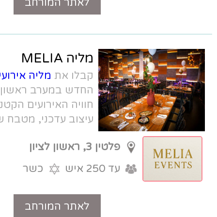
לאתר המורחב
טלפון
מליה MELIA
קבלו את
מליה אירועים MELIA
, האולם
החדש במערב ראשון לציון שלוקח את
חוויה האירועים הקטנים צעד קדימה, עם
עיצוב עדכני, מטבח שף יצירתי, וניהול
מקצועי ובלתי מתפשר. מיקום מרכזי,
פלטין 3, ראשון לציון
חניה לאורחים, ומחירי השקה מעולים.
עד 250 איש
כשר
לאתר המורחב
טלפון