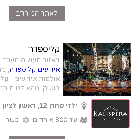
לאתר המורחב
טלפון
קליספרה
באזור תעשיה מערב ראשון לציון
אולם
אירועים קליספרה
, מתחם הכולל 2
אולמות אירועים - קליספרה + קליספרה
בוטיק. מהאולמות המבוקשים ביותר
במרכז, ומחירים טובים.
ילדי טהרן 12, ראשון לציון
עד 300 אורחים
כשר