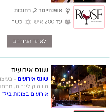
מדהימים.
אופנהיימר 2, רחובות
עד 200 איש
כשר
לאתר המורחב
טלפון
שונס אירועים
שונס אירועים
- בעיצוב מחודש ויפהפה,
חוויה קולינרית, מהמומלצים מבין
אולמות
אירועים בצומת ביל"ו