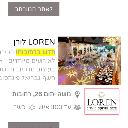
לאתר המורחב
טלפון
LOREN לורן
חדש ברחובות!
הכירו את לורן מתחם
לאירועים מיוחדים - אולם חדש ברחובות
בעיצוב מרהיב, חדשני ומלא השראה של
השף גבריאל פינחסוב.
משה יתום 26, רחובות
עד 300 איש
כשר