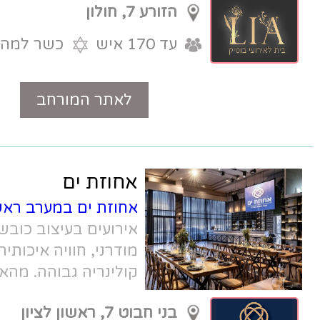
הזורע 7, חולון
עד 170 איש
כשר למהדרין
לאתר המורחב
טלפון
אחוזת ים
אחוזת ים במערב ראשון לציון
- אולם
אירועים בעיצוב כובש, סגנון אורבני
מודרני, חוויה איכותית ואלגנטית עם
קולינריה גבוהה. מהאולמות האהובים
בראשון לציון.
בני חבוט 7, ראשון לציון