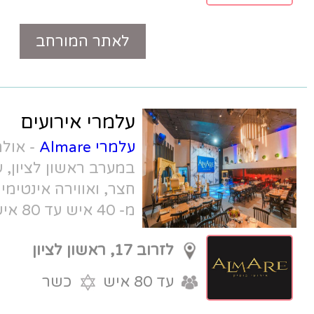
לאתר המורחב
טלפון
עלמרי אירועים
עלמרי Almare
- אולם קטן חדש ומשגע
במערב ראשון לציון, עם מטבח שף כשר,
חצר, ואווירה אינטימית. מקבלים אירועים
מ- 40 איש עד 80 איש.
לזרוב 17, ראשון לציון
עד 80 איש
כשר