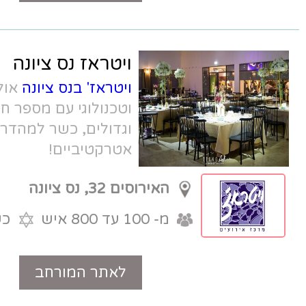
ויטראז נס ציונה
ויטראז' בנס ציונה
אולם אירועים מפואר
וטכנולוגי עם מספר חללי אירוח קטנים
וגדולים, כשר למהדרין (מחפוד), ומחירים
אטרקטיביים!
האירוסים 32, נס ציונה
מ- 100 עד 800 איש
כשר למהדרין
לאתר המורחב
טלפון