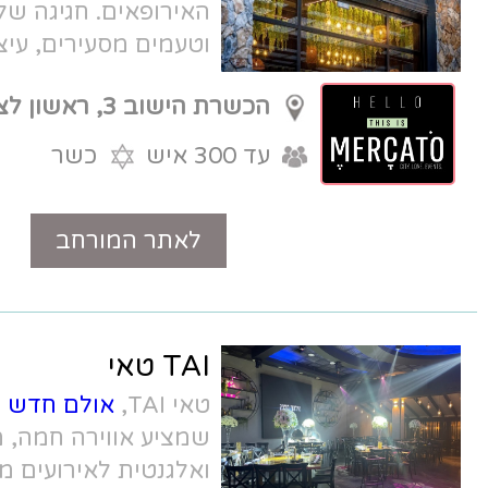
האירופאים. חגיגה של צבעים, טקסטורות
וטעמים מסעירים, עיצוב חם, קונספט של
שוק מלא שיק.
הכשרת הישוב 3, ראשון לציון
עד 300 איש
כשר
לאתר המורחב
טלפון
TAI טאי
טאי TAI,
אולם חדש בראשון לציון
מערב
שמציע אווירה חמה, משפחתית, מעוצבת
ואלגנטית לאירועים מ 70 איש עד 250