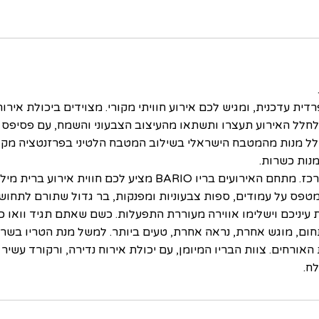
ת עדכנית, ומגיש לכם אירוע חוויתי מקורי. מצוידים ביכולת אירוח 
חלל האירוע תעצרו ותשתאו מהעיצוב הצבעוני והשמח, עם פסיפס מ
ולל מנות מהמטבח הישראלי בשילוב המטבח הלטיני בפרזנטציה מקור
מנות כשרות.
כז. מתחם האירועים בריו
BARIO
מציע לכם חווית אירוע ברית מילה
טפס על עמודים, ספות צבעוניות ומפנקות, בר גדול שתורם לתחוש
את עיניכם וישלימו אווירה מעוררת התפעלות. כשם שאתם תגיד וואו 
ום, מוגש אחרת, נראה אחרת, טעים ביותר. למשל מנת הטריו בשר, 
ת האורחים. צוות הבריו המיומן, עם יכולת אירוח נדירה, ורקורד עש
ח.