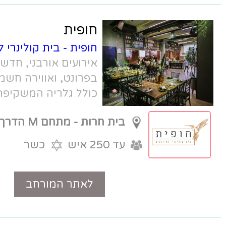
חופית
חופית - בית קולינרי לאירועים
- מתחם
אירועים אורבני, חדשני, עם קולינריה
בפרונט, ואווירה חשמל. חלל האירועים
כולל גלריה המשקיפה לים, ואולם
אירועים מודרני ומטבח שקוף.
בית חרות - מתחם M הדרך
עד 250 איש
כשר
לאתר המורחב
טלפון