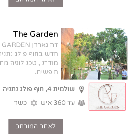
The Garden
דה גארדן THE GARDEN - גן אירועים
חדש בחוף פולג נתניה. גינה ירוקה ואולם
מודרני, טכנולוגיה מתקדמת וחניה
חופשית.
שולמית 4, חוף פולג נתניה
עד 360 איש
כשר
לאתר המורחב
טלפון