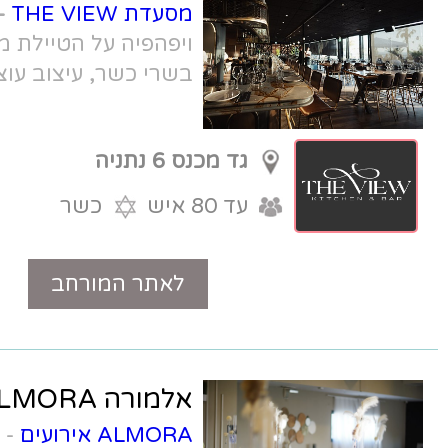
מסעדת THE VIEW
-
מסעדת שף חדשה
ויפהפיה על הטיילת מול הים. מטבח
בשרי כשר, עיצוב עוצר נשימה.
גד מכנס 6 נתניה
עד 80 איש
כשר
לאתר המורחב
טלפון
אלמורה ALMORA
ALMORA אירועים
- אולם אירועים