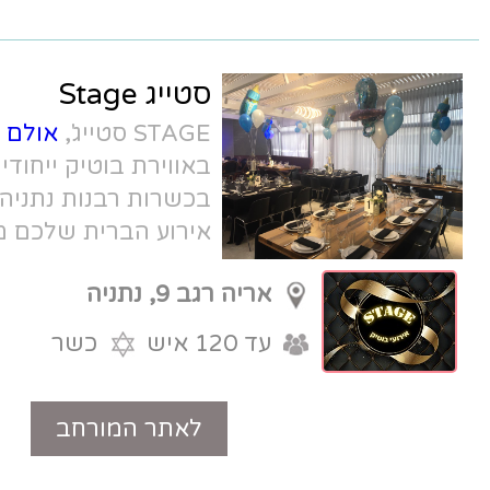
סטייג Stage
STAGE סטייג',
אולם אירועים בנתניה
באווירת בוטיק ייחודית, עם תפריט שף
בכשרות רבנות נתניה, ועולם תוכן רחב.
אירוע הברית שלכם מעולם לא נראה
מקורי כל כך.
אריה רגב 9, נתניה
עד 120 איש
כשר
לאתר המורחב
טלפון