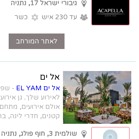
גיבורי ישראל 17, נתניה
עד 230 איש
כשר
לאתר המורחב
טלפון
אל ים
אל ים EL YAM
- שפע של אפשרויות
לאירוע שלך. גן אירועים כפרי מול הים,
אולם אירועים, מתחם בוטיק לאירועים
קטנים, חדרי לינה, בריכה, בית כנסת
ועוד.
שולמית 3, חוף פולג, נתניה