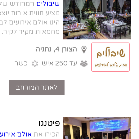
שיבולים
המחודש של השף אבי כהן
מציע חווית אירוח יוצאת דופן. שיבולים
הינו אולם אירועים לברית בנתניה הסוחט
מחמאות מקיר לקיר. מקום לאירועי
בריתות בנתניה עם קולינריה חסרת
הצורן 4, נתניה
פשרות.
עד 250 איש
כשר
לאתר המורחב
טלפון
פיטנגו
הכירו את
אולם אירועים פיטנגו בנתניה