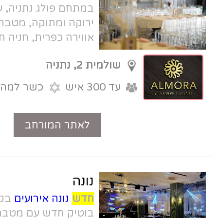
במתחם פולג נתניה, עם חצר קבלת פנים
ירוקה ומתוקה, מטבח שף כשר למהדרין,
אווירה כפרית, חניה חופשית, וגישה
מהירה מכביש החוף.
שולמית 2, נתניה
עד 300 איש
כשר למהדרין
לאתר המורחב
טלפון
נונה
חדש
נונה אירועים
בקדימה צורן - אולם
בוטיק חדש עם מטבח שף, חניה, עיצוב