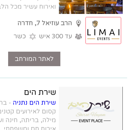
ואירוח עשיר מכל הלב, במתחם אירועים
מוש-לם.
הרב עוזיאל 7, חדרה
עד 300 איש
כשר
לאתר המורחב
טלפון
שירת הים
שירת הים נתניה
- בחוף בפולג, אולם
קסום לאירועים קטנים בנתניה - ברית
מילה, בריתה, חינה ועוד. משקיף לים,
אירוח חם ומשפחתי.