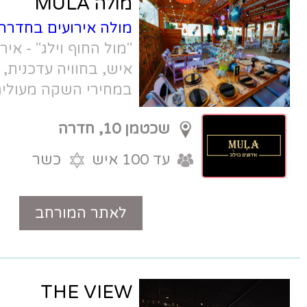
מולה MULA
מולה אירועים בחדרה
- ממוקם במתחם
"מול החוף וילג" - אירועי בוטיק עד 150
איש, בחוויה עדכנית, צעירה ומוקפדת,
במחירי השקה מעולים
שכטמן 10, חדרה
עד 100 איש
כשר
לאתר המורחב
טלפון
THE VIEW