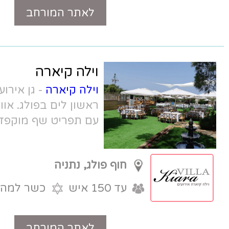
לאתר המורחב
טלפון
וילה קיארה
וילה קיארה
- גן אירועים בוטיק וקסום, קו
ראשון לים בפולג. אווירה טבעית ומיוחדת
עם תפריט שף מוקפד.
חוף פולג, נתניה
עד 150 איש
כשר למהדרין
לאתר המורחב
טלפון