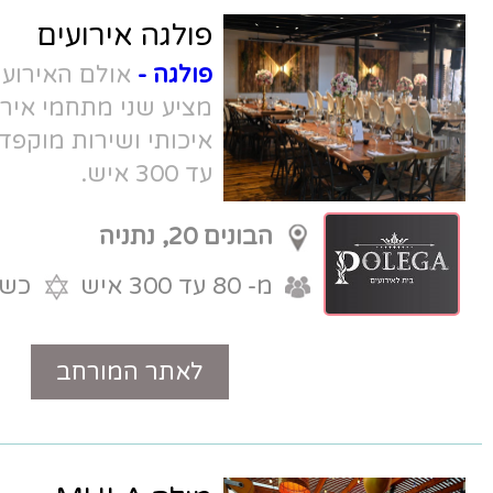
פולגה אירועים
פולגה -
אולם האירועים בפולג נתניה
מציע שני מתחמי אירוח, מטבח שף
איכותי ושירות מוקפד. לאירועים מ- 80
עד 300 איש.
הבונים 20, נתניה
מ- 80 עד 300 איש
כשר
לאתר המורחב
טלפון