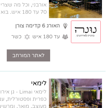
אורבני, וכל מה שצריך לאירוע מרגש. מ-
70 עד 180 איש. בואו להכיר.
האורג 6 קדימה צורן
עד 180 איש
כשר
לאתר המורחב
טלפון
לימאי
לימאי Limai - גן אירועים בוטיק באווירה
כפרית ופסטורלית, עם אולם טכנולוגי,
מעוצב, מואר, ומרשים. קולינריה מוקפדת