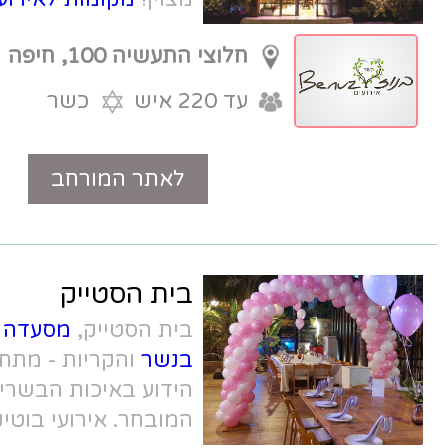
חלוצי התעשיה 100, חיפה
עד 220 איש
כשר
לאתר המורחב
טלפון
בית הסטייק
בית הסטייק,
מסעדה וחצר אירועים
בנשר
והקריות - מתחם אירועים מומלץ
הידוע באיכות הבשרים ותפריט השף
המובחר. אירועי בוטיק בחוויה מיוחדת