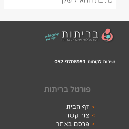
052-97
 בריתות
ית
שר
באתר