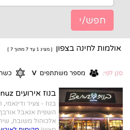
בצפון
[ מציג
1
עד
7
מתוך
7
]
ר משתתפים
V
כשרות
V
בנוז אירועים Benuz
בנוז - צעיר ודינאמי, חוויה קולינרית מבית
השפית אנאבל אורבך. תפריט יוקרתי,
אלכוהול משובח, שירות מקצועי - במחיר
מצוין!
מקומות לאירועים קטנים בחיפה