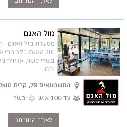
לאתר המורחב
טלפון
מול האגם
מסעדת מול האגם - חוויה של אירוח כפרי
מול האגם בלב החי פארק, עם מטבח
בשרי כשר, אווירה משגעת ושירות לבבי
וחם.
החשמונאים 79, קרית מוצקין
עד 100 איש
כשר
לאתר המורחב
טלפון