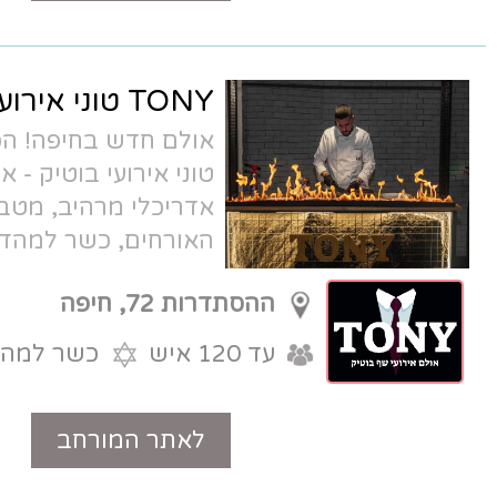
TONY טוני אירועים
אולם חדש בחיפה! הכירו את TONY,
טוני אירועי בוטיק - אולם קטן בעיצוב
אדריכלי מרהיב, מטבח שף פתוח לעיני
האורחים, כשר למהדרין. הדבר הבא
בתחום האירועים הקטנים.
ההסתדרות 72, חיפה
עד 120 איש
כשר למהדרין
לאתר המורחב
טלפון