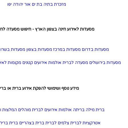
מזכרת בתיה
בת ים
אור יהודה
יפו
וע חינה בצפון הארץ - חיפוש מסעדה לחינה לפי אזור
ות במרכז
מסעדות בצפון
מסעדות בשרון
מסעדות בתל אביב
ברית
אולמות אירועים קטנים
מקומות לאירועים קטנים
ברית במסעדה
ע נוסף ושימושי להפקת אירוע ברית או בריתה
אולמות אירועים לברית
מוהלים
המלצות וטיפים
צלם לברית
ת
צלמים לברית
ברית בצהריים
ברית בריתה בראשון לציון