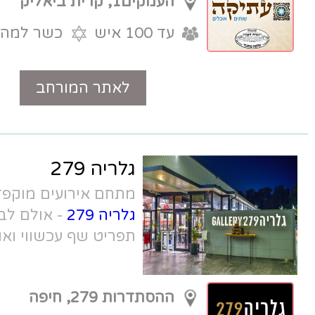
העמקים1, קרית ביאליק
עד 100 איש
כשר למהדרין
לאתר המורחב
טלפון
גלריה 279
מתחם אירועים מוקפד, חדשני ויפהפה.
גלריה 279
- אולם לברית באזור הצפון,
תפריט שף עכשווי ואווירה ייחודית.
ההסתדרות 279, חיפה