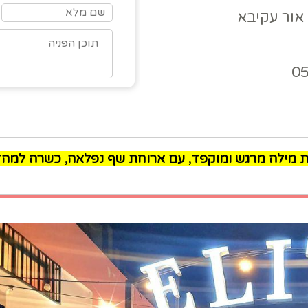
0
מילה מרגש ומוקפד, עם ארוחת שף נפלאה, כשרה למהדרין, החל מ- 150 ש