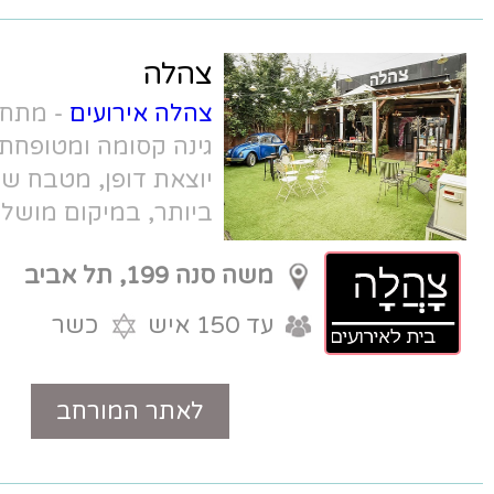
צהלה
צהלה אירועים
- מתחם מעוצב ויוקרתי,
גינה קסומה ומטופחת, עם חניה, אווירה
יוצאת דופן, מטבח שף ברמה הגבוהה
ביותר, במיקום מושלם. אירועים קטנים
בניחוח של חו"ל.
משה סנה 199, תל אביב
עד 150 איש
כשר
לאתר המורחב
טלפון