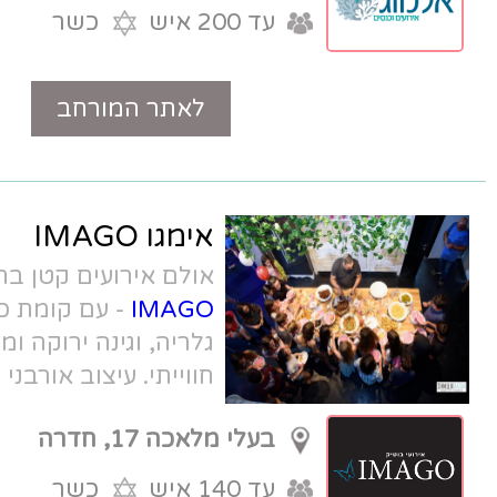
עד 200 איש
כשר
לאתר המורחב
טלפון
אימגו IMAGO
אולם אירועים קטן בחדרה -
אימגו
IMAGO
- עם קומת כניסה מרווחת, קומת
גלריה, וגינה ירוקה ומתוקה. תפריט שף
חווייתי. עיצוב אורבני מודרני, מושלם
לאירועים קטנים.
בעלי מלאכה 17, חדרה
עד 140 איש
כשר