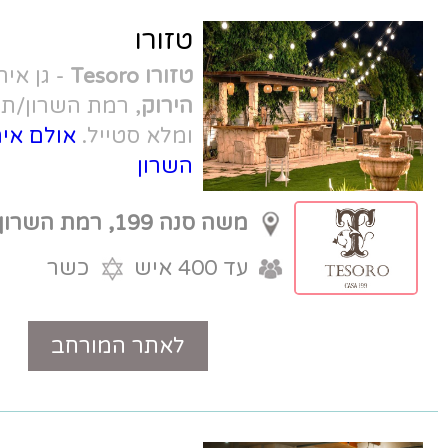
טזורו
טזורו Tesoro
- גן אירועים
בצומת הכפר
הירוק
, רמת השרון/תל אביב. עיצוב כפרי
ומלא סטייל.
אולם אירועים לברית ברמת
השרון
משה סנה 199, רמת השרון
עד 400 איש
כשר
לאתר המורחב
טלפון