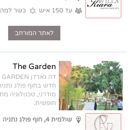
עד 150 איש
כשר למהדרין
לאתר המורחב
טלפון
The Garden
דה גארדן THE GARDEN - גן אירועים
חדש בחוף פולג נתניה. גינה ירוקה ואולם
מודרני, טכנולוגיה מתקדמת וחניה
חופשית.
שולמית 4, חוף פולג נתניה