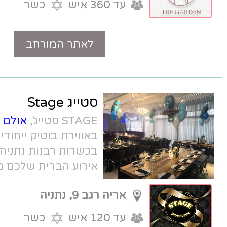
עד 360 איש
כשר
לאתר המורחב
טלפון
סטייג Stage
STAGE סטייג',
אולם אירועים בנתניה
באווירת בוטיק ייחודית, עם תפריט שף
בכשרות רבנות נתניה, ועולם תוכן רחב.
אירוע הברית שלכם מעולם לא נראה
מקורי כל כך.
אריה רגב 9, נתניה
עד 120 איש
כשר