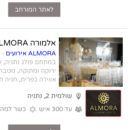
לאתר המורחב
טלפון
אלמורה ALMORA
ALMORA אירועים
- אולם אירועים
במתחם פולג נתניה, עם חצר קבלת פנים
ירוקה ומתוקה, מטבח שף כשר למהדרין,
אווירה כפרית, חניה חופשית, וגישה
מהירה מכביש החוף.
שולמית 2, נתניה
עד 300 איש
כשר למהדרין