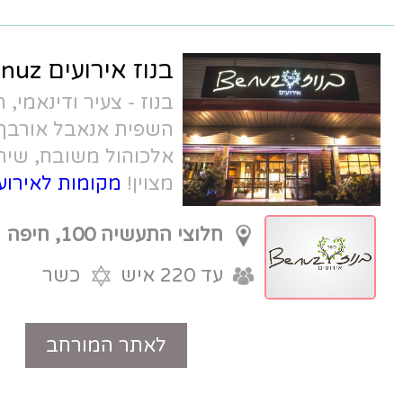
בנוז אירועים Benuz
בנוז - צעיר ודינאמי, חוויה קולינרית מבית
השפית אנאבל אורבך. תפריט יוקרתי,
אלכוהול משובח, שירות מקצועי - במחיר
מצוין!
מקומות לאירועים קטנים בחיפה
חלוצי התעשיה 100, חיפה
עד 220 איש
כשר
לאתר המורחב
טלפון