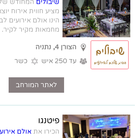
שיבולים
המחודש של השף אבי כהן
מציע חווית אירוח יוצאת דופן. שיבולים
הינו אולם אירועים לברית בנתניה הסוחט
מחמאות מקיר לקיר. מקום לאירועי
בריתות בנתניה עם קולינריה חסרת
הצורן 4, נתניה
פשרות.
עד 250 איש
כשר
לאתר המורחב
טלפון
פיטנגו
הכירו את
אולם אירועים פיטנגו בנתניה