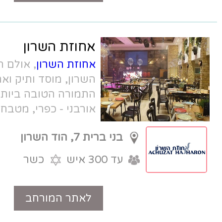
אחוזת השרון
אחוזת השרון
, אולם האירועים בהוד
השרון, מוסד ותיק ואהוב הנותן את
התמורה הטובה ביותר למחיר ! עיצוב
אורבני - כפרי, מטבח שף איכותי, וצוות
נפלא. מושלם לברית, חינה, בר מצווה,
בני ברית 7, הוד השרון
ואירועים קטנים.
עד 300 איש
כשר
לאתר המורחב
טלפון