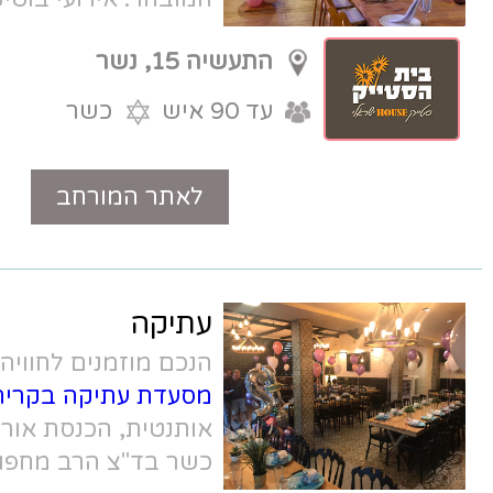
ומוקפדת.
התעשיה 15, נשר
עד 90 איש
כשר
לאתר המורחב
טלפון
עתיקה
הנכם מוזמנים לחוויה הצבעונית של
מסעדת עתיקה בקרית ביאליק
. אווירה
אותנטית, הכנסת אורחים, מטבח פתוח,
כשר בד"צ הרב מחפוד.