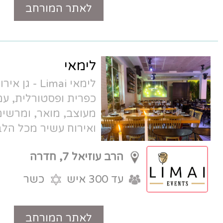
לאתר המורחב
טלפון
לימאי
לימאי Limai - גן אירועים בוטיק באווירה
כפרית ופסטורלית, עם אולם טכנולוגי,
מעוצב, מואר, ומרשים. קולינריה מוקפדת
ואירוח עשיר מכל הלב, במתחם אירועים
מוש-לם.
הרב עוזיאל 7, חדרה
עד 300 איש
כשר
לאתר המורחב
טלפון