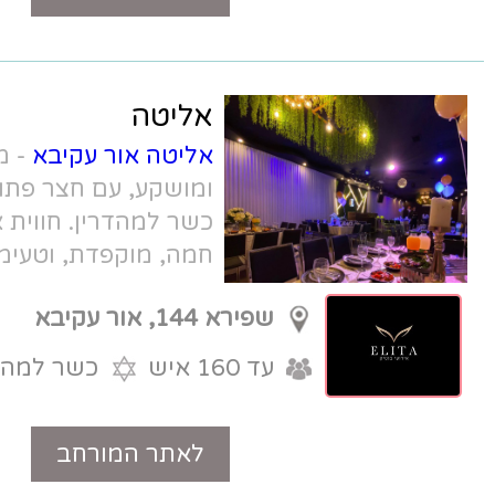
אליטה
אליטה אור עקיבא
- מתחם בוטיק מעוצב
ומושקע, עם חצר פתוחה, ומטבח שף
כשר למהדרין. חווית אירוח אינטימית,
חמה, מוקפדת, וטעימה במיוחד.
שפירא 144, אור עקיבא
עד 160 איש
כשר למהדרין
לאתר המורחב
טלפון