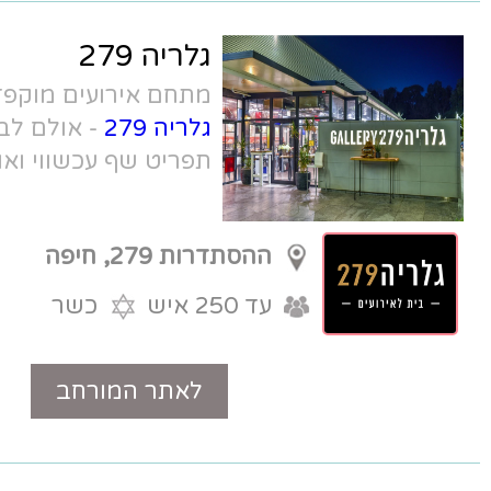
גלריה 279
מתחם אירועים מוקפד, חדשני ויפהפה.
גלריה 279
- אולם לברית באזור הצפון,
תפריט שף עכשווי ואווירה ייחודית.
ההסתדרות 279, חיפה
עד 250 איש
כשר
לאתר המורחב
טלפון