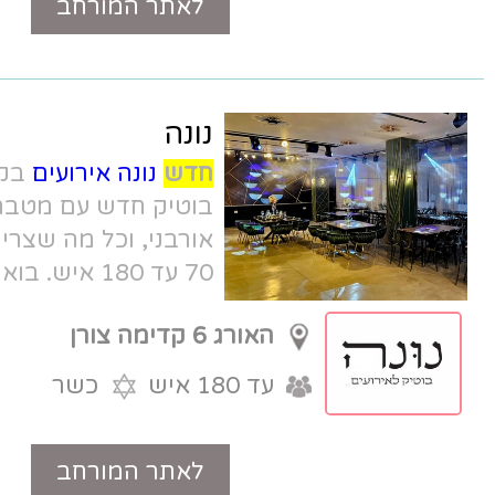
לאתר המורחב
טלפון
נונה
חדש
נונה אירועים
בקדימה צורן - אולם
בוטיק חדש עם מטבח שף, חניה, עיצוב
אורבני, וכל מה שצריך לאירוע מרגש. מ-
70 עד 180 איש. בואו להכיר.
האורג 6 קדימה צורן
עד 180 איש
כשר
לאתר המורחב
טלפון