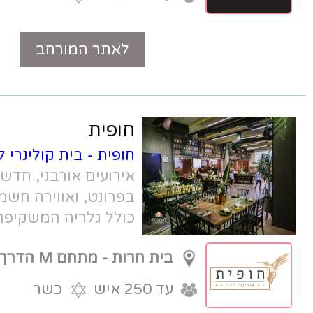
לאתר המורחב
טלפון
חופית
חופית - בית קולינרי לאירועים
- מתחם
אירועים אורבני, חדשני, עם קולינריה
בפרונט, ואווירה חשמל. חלל האירועים
כולל גלריה המשקיפה לים, ואולם
אירועים מודרני ומטבח שקוף.
בית חרות - מתחם M הדרך
עד 250 איש
כשר