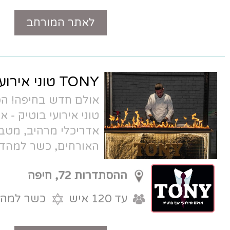
לאתר המורחב
טלפון
TONY טוני אירועים
אולם חדש בחיפה! הכירו את TONY,
טוני אירועי בוטיק - אולם קטן בעיצוב
אדריכלי מרהיב, מטבח שף פתוח לעיני
האורחים, כשר למהדרין. הדבר הבא
בתחום האירועים הקטנים.
ההסתדרות 72, חיפה
עד 120 איש
כשר למהדרין