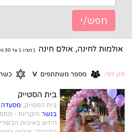
 אולם חינה
[ מציג
1
עד
30
מתוך
58
]
ר משתתפים
V
כשרות
V
בית הסטייק
בית הסטייק,
מסעדה וחצר אירועים
בנשר
והקריות - מתחם אירועים מומלץ
הידוע באיכות הבשרים ותפריט השף
המובחר. אירועי בוטיק בחוויה מיוחדת