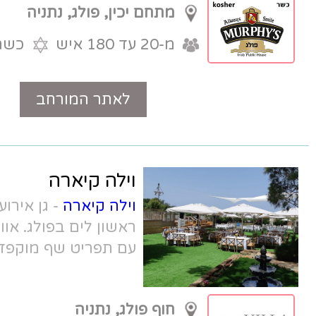
מתחם יכין, פולג, נתניה
מ-20 עד 180 איש
כשר
לאתר המורחב
טלפון
וילה קיארה
וילה קיארה
- גן אירועים בוטיק וקסום, קו
ראשון לים בפולג. אווירה טבעית ומיוחדת
עם תפריט שף מוקפד.
חוף פולג, נתניה