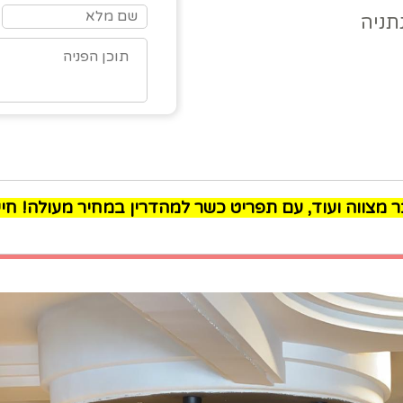
מצווה ועוד, עם תפריט כשר למהדרין במחיר מעולה! חייגו לפרטים: