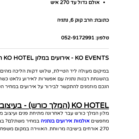
אולם גדול עד 270 איש
כתובת: הרב קוק 6, נתניה
טלפון: 052-9172991
KO EVENTS - אירועים במלון KO HOTEL המלך כורש נתניה
במיקום מעולה ליד הטיילת, שלוש דקות הליכה מהים, 
בהשגחת רבנות נתניה עם אפשרות לאירוע גלאט כשר. המל
הנכם מוזמנים להתקשר לבירור על אירועים במחיר הטו
KO HOTEL (המלך כורש) - בעיצוב מחודש ומשודרג
מלון המלך כורש עבר לאחרונה מתיחת פנים ועיצוב מחודש, מו
מחפשים
אולמות אירועים בנתניה
270 אורחים בישיבה מרווחת. האווירה במקום משפחתית ובגובה העיניים, צוות המקום שירותי מאוד.