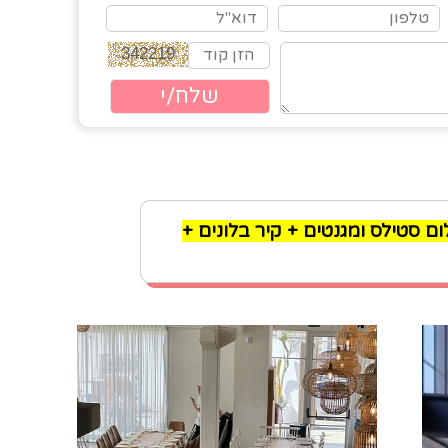
ריט שף + צילום סטילס ומגנטים + קיר בלונים +