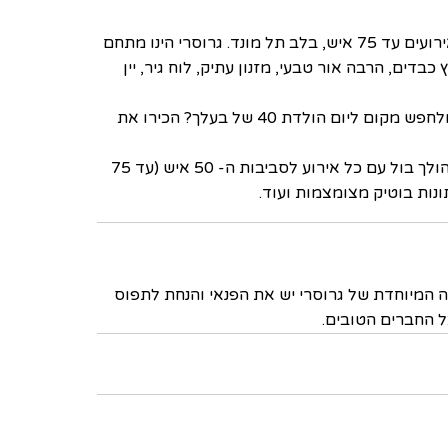
, בית קטן לאירועים עד 75 איש, בלב תל מונד. גרוסרי הינו מתחם
בדים, הרבה אור טבעי, מזנון עתיק, לוח גיר, יין
מחפשים מקום קטן ומתוק לברית מילה? חוגגים חתונת כסף ומחפשים מתחם אינטימי עם אופי מיוחד? אולי כבר נואשת מלחפש מקום ליום הולדת 40 של בעלך? הכירו את
גרוסרי בתל מונד הינו מתחם קטן ומדויק. חלל ביתי עם אווירה יוצאת דופן ומטבח שף פתוח ומזמין, חלל אירועים נינוח, שהולך בול עם כל אירוע לסביבות ה- 50 איש (עד 75
ונות בוטיק מצומצמות ועוד.
ה המיוחדת של גרוסרי יש את הפנאי והנחת לתפוס