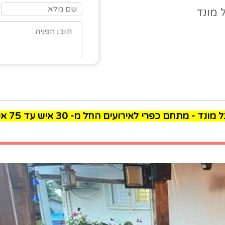
מתחם כפרי לאירועים החל מ- 30 איש עד 75 איש. תפריט בשרי כשר במחירים נוחים.