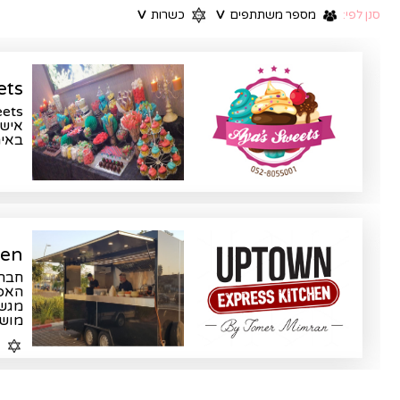
סנן לפי:
מספר משתתפים
V
כשרות
V
ets
ts -
אישי
באירוע
hen
חברת
האפש
מגשי
מושק
כ