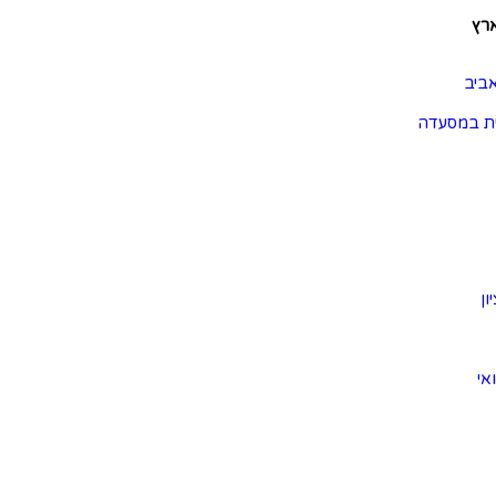
ארץ
ביב
ת במסעדה
ון
אי