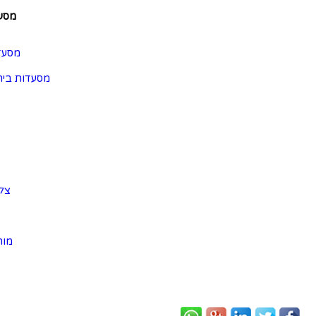
מסעד
מסעד
מסעדות ביר
צל
מוה