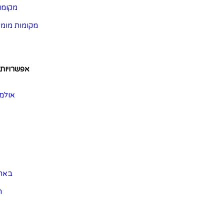
מקומו
מקומות מומל
אפשרויות 
אולמו
באר
ה