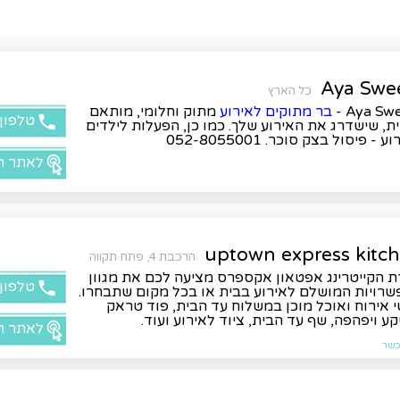
Aya Swe
כל הארץ
Aya Swee
בר מתוקים לאירוע
מתוק וחלומי, מותאם
טלפון
ת, שישדרג את האירוע שלך. כמו כן, הפעלות לילדים
 - פיסול בצק סוכר. 052-8055001
לאתר ה
uptown express kitc
הרכבת 4, פתח תקווה
 הקייטרינג אפטאון אקספרס מציעה לכם את מגוון
טלפון
רויות המושלם לאירוע בבית או בכל מקום שתבחרו.
 אירוח ואוכל מוכן במשלוח עד הבית, פוד טראק
ע ויפהפה, שף עד הבית, ציוד לאירוע ועוד.
לאתר ה
שר