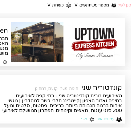
סנן לפי:
מספר משתתפים
V
כשרות
V
hen
חברת
האפש
מגשי
מושק
כ
קונדטוריה שני
חיפה, נשר, יקנעם, רמת גן
האירועים מבית קונדיטוריה שני - בתי קפה לאירועים
בחיפה ואזור הצפון |קייטרינג חלבי כשר למהדרין | מגשי
אירוח ברמה הגבוהה ביותר. כריכים, פסטות, סלטים ומעל
200 סוגי עוגות, מאפים וקינוחים. הפתרון המושלם לאירועי
ברית ובריתה
עד 150 איש
כשר