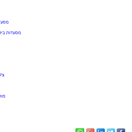
מסעד
מסעדות ביר
צל
מוה