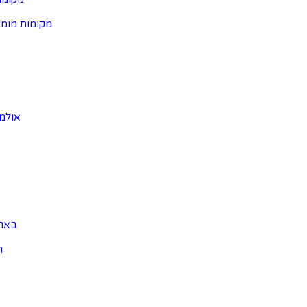
מקומות מומל
אולמו
באר
ה