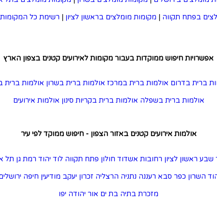
צים בפתח תקווה
|
מקומות מומלצים בראשון לציון
|
רשימת כל המקומות 
אפשרויות חיפוש ממוקדות בעבור מקומות לאירועים קטנים בצפון הארץ
ת ברית בדרום
אולמות ברית במרכז
אולמות ברית בשרון
אולמות ברית ב
אולמות ברית בשפלה
אולמות ברית בקריות
סינון אולמות אירועים
אולמות אירועים קטנים באזור הצפון - חיפוש ממוקד לפי עיר
 שבע
ראשון לציון
רחובות
אשדוד
חולון
פתח תקווה
לוד
יהוד
רמת גן
תל א
וד השרון
כפר סבא
רעננה
נתניה
הרצליה
זכרון יעקב
מודיעין
חיפה
ירושלים
מזכרת בתיה
בת ים
אור יהודה
יפו