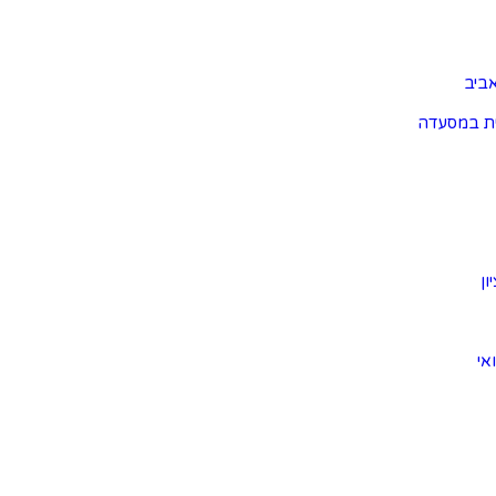
ביב
ת במסעדה
ון
אי