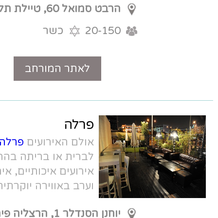
הרבט סמואל 60, טיילת תל
אביב
20-150
כשר
לאתר המורחב
טלפון
פרלה
אולם האירועים
פרלה
, אולם יוקרתי
לברית או בריתה בהרצליה פיתוח, עורך
אירועים איכותיים, אירועי בריתות צהריים
וערב באווירה יוקרתית ואינטימית.
יוחנן הסנדלר 1, הרצליה פיתוח