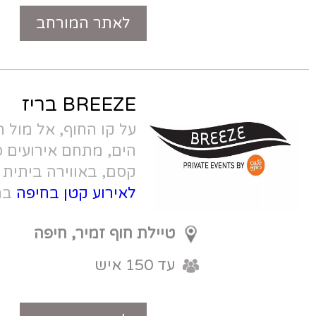
לאתר המורחב
טלפון
BREEZE בריז
על קו החוף, אל מול הנוף המהפנט של
הים, מתחם אירועים סגור, ממוזג ומלא
קסם, באווירה ביתית ומיוחדת.
אולם
לאירוע קטן בחיפה
במחירי השקה
טיילת חוף זמיר, חיפה
עד 150 איש