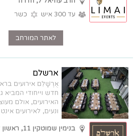
הרב עוזיאל 7, חדרה
עד 300 איש
כשר
לאתר המורחב
טלפון
ארשלם
אֻרְשָׁלִם אירועים בראשון לציון - מתחם
חדש וייחודי המביא גישה אחרת לעולם
האירועים, אולם מעוצב עם גן פתוח
ונעים, לאירועים אינטימיים של 40 עד
150 אורחים.
בנימין שמוטקין 11, ראשון לציון