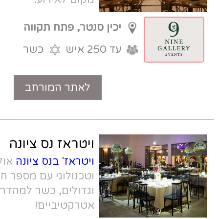
יכין סנטר, פתח תקווה
עד 250 איש
כשר
לאתר המורחב
טלפון
ויטראז נס ציונה
ויטראז' בנס ציונה
אולם אירועים מפואר
וטכנולוגי עם מספר חללי אירוח קטנים
וגדולים, כשר למהדרין (מחפוד), ומחירים
אטרקטיביים!