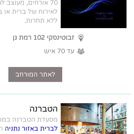
70 אורחים, מעוצב לפי סוג האירוע. נפלא
לאירוח של ברית או בריתה במחירים
ללא תחרות.
זבוטינסקי 102 רמת גן
עד 70 איש
לאתר המורחב
טלפון
הטברנה
מסעדת הטברנה במושב אודים,
מסעדה
לברית באזור נתניה
המציעה אירוח כפרי