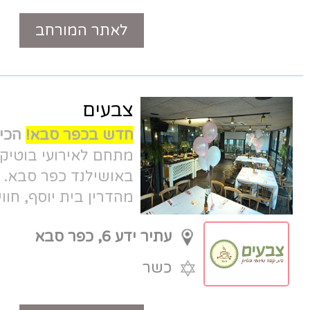
לאתר המורחב
טלפון
צבעים
חדש בכפר סבא!
הכירו את
צבעים
-
מתחם לאירועי בוטיק עד 100 איש
באושילנד כפר סבא. תפריט חלבי כשר
מהדרין בית יוסף, חווית אירוח חמה,
באווירה מושלמת.
עתיר ידע 6, כפר סבא
כשר