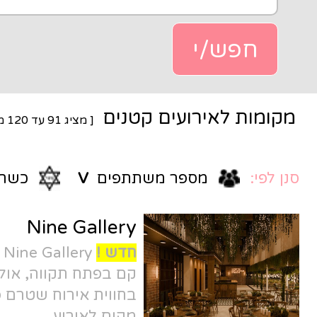
ים קטנים
[ מציג
91
עד
120
מתוך
376
]
ר משתתפים
V
כשרות
V
Nine Gallery
חדש !
Nine Gallery הדבר הגדול הבא
קם בפתח תקווה, אולם אירועים חדשני,
בחווית אירוח שטרם פגשתם. שריינו
מקום לאירוע.