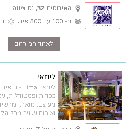
האירוסים 32, נס ציונה
מ- 100 עד 800 איש
כשר למהדרין
לאתר המורחב
טלפון
לימאי
לימאי Limai - גן אירועים בוטיק באווירה
כפרית ופסטורלית, עם אולם טכנולוגי,
מעוצב, מואר, ומרשים. קולינריה מוקפדת
ואירוח עשיר מכל הלב, במתחם אירועים
מוש-לם.