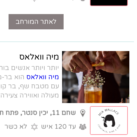
לאתר המורחב
טלפון
מיה וואלאס
יותר ויותר אנשים בוחרים לחגוג אחרת.
מיה וואלאס
הוא בר-מסעדה מלא סטייל,
עם מטבח שף, בר קוקטיילים, מוזיקה
מעולה ואווירה צעירה ומשוחררת,
שהופכים כל אירוע לחוויית בילוי בלתי
שחם 11, יכין סנטר, פתח תקווה
נשכחת.
עד 120 איש
לא כשר