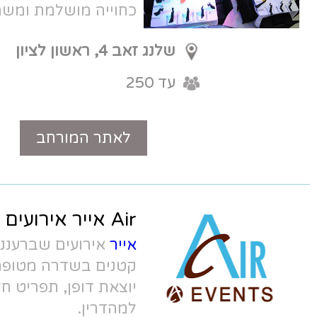
כחוייה מושלמת ומשתלמת.
שלנג זאב 4, ראשון לציון
עד 250
לאתר המורחב
טלפון
Air אייר אירועים
אייר
אירועים שברעננה - מתחם לאירועים
קטנים בשדרה מטופחת, עם אווירה
יוצאת דופן, תפריט חלבי דגים כשר
למהדרין.