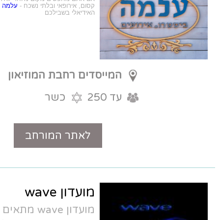
קסום, אירופאי ובלתי נשכח -
עלמה
ביסטרו אירועים הוא המקום
האידיאלי בשבילכם
המייסדים רחבת המוזיאון
עד 250
מזכרת בתיה
כשר
לאתר המורחב
טלפון
מועדון wave
מועדון wave מתאים לאירועים קטנים עד