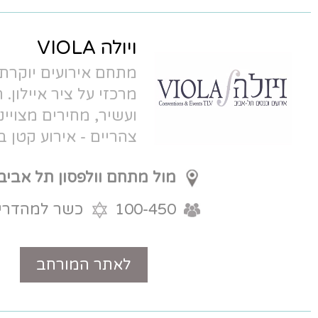
ויולה VIOLA
מתחם אירועים יוקרתי ומובחר במיקום
מרכזי על ציר איילון. תפריט שף מוקפד
ועשיר, מחירים מצויינים לאירועי שישי
צהריים - אירוע קטן בחולון / תל אביב -
ויולה
מול מתחם וולפסון תל אביב
חולון
100-450
כשר למהדרין
לאתר המורחב
טלפון