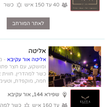
40 עד 150 איש
כשר
לאתר המורחב
טלפון
אליטה
אליטה אור עקיבא
- מתחם בוטיק מעוצב
ומושקע, עם חצר פתוחה, ומטבח שף
כשר למהדרין. חווית אירוח אינטימית,
חמה, מוקפדת, וטעימה במיוחד.
שפירא 144, אור עקיבא
עד 160 איש
כשר למהדרין