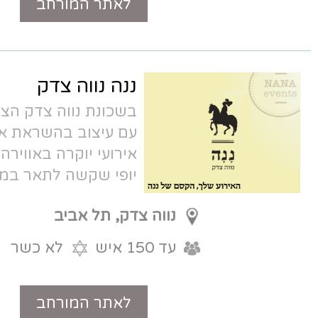
לאתר המורחב
טלפון
ננה נווה צדק
בשכונת נווה צדק הציורית, במבנה עתיק,
עם עיצוב בהשראת אירופה הקלאסית,
אירועי יוקרה באווירה רומנטית ומרגשת.
יופי שקשה לתאר במילים -
מסעדת ננה
.
נווה צדק, תל אביב
עד 150 איש
לא כשר
לאתר המורחב
טלפון