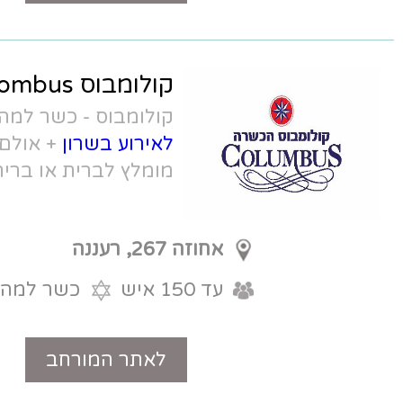
קולומבוס Colombus
קולומבוס - כשר למהדרין -
מסעדה
לאירוע בשרון
+ אולם אירועים קטן,
מומלץ לברית או בריתה.
אחוזה 267, רעננה
עד 150 איש
כשר למהדרין
לאתר המורחב
טלפון