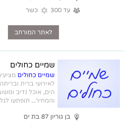
עד 300
כשר
לאתר המורחב
טלפון
שמיים כחולים
שמיים כחולים
מציעים אירוח מושלם
לאירועי ברית ובריתה. על הטיילת מול
הים, אוכל נדיב ומשובח, אווירה שמחה,
והמחיר... תופתעו לגלות כמה עולה מנה
לברית.
בן גוריון 87 בת ים