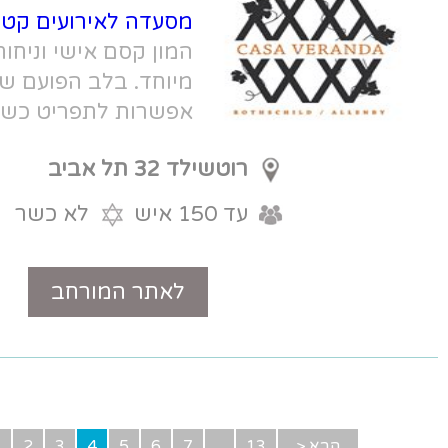
מסעדה לאירועים קטנים בתל אביב
עם
המון קסם אישי וניחוח ספרדי, לאירוע
מיוחד. בלב הפועם של ת"א, ברוטשילד,
אפשרות לתפריט כשר עם תעודה, כולל
כלים!
רוטשילד 32 תל אביב
עד 150 איש
לא כשר
לאתר המורחב
טלפון
1
...
7
6
5
4
3
2
1
> אחורה