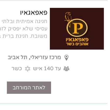
פאפאגאיו
חגיגה אמיתית ובלתי נשכחת של בשר
עסיסי שלא יפסיק לזרום לשולחן ויין
משובח. חגיגת ברית בשרית איכותית
מרכז עזריאלי, תל אביב
עד 140 איש
כשר
לאתר המורחב
טלפון