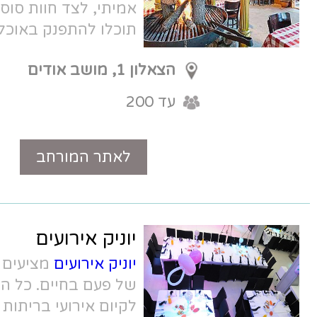
אמיתי, לצד חוות סוסים גדולה ופינות חי,
תוכלו להתפנק באוכל על טהרת הבשר
בליווי סלטים כפריים.
הצאלון 1, מושב אודים
עד 200
לאתר המורחב
טלפון
יוניק אירועים
יוניק אירועים
מציעים לכם ליהנות מאירוע
של פעם בחיים. כל ההפקה הדרושה
לקיום אירועי בריתות בראשון לציון