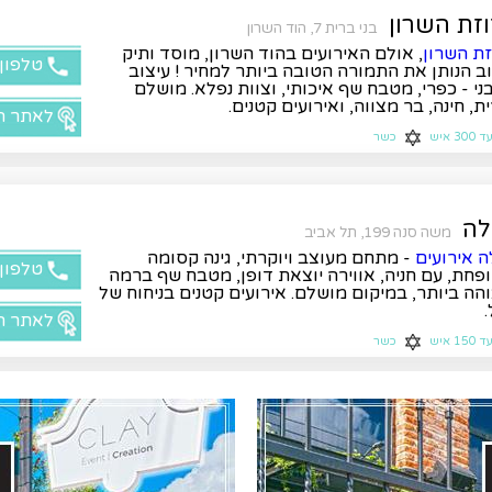
זת השרון
בני ברית 7, הוד השרון
ת השרון
, אולם האירועים בהוד השרון, מוסד ותיק
טלפון
ב הנותן את התמורה הטובה ביותר למחיר ! עיצוב
ני - כפרי, מטבח שף איכותי, וצוות נפלא. מושלם
ת, חינה, בר מצווה, ואירועים קטנים.
לאתר ה
ד 300 איש
כשר
לה
משה סנה 199, תל אביב
 אירועים
- מתחם מעוצב ויוקרתי, גינה קסומה
טלפון
פחת, עם חניה, אווירה יוצאת דופן, מטבח שף ברמה
הה ביותר, במיקום מושלם. אירועים קטנים בניחוח של
.
לאתר ה
ד 150 איש
כשר