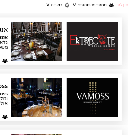
סנן לפי:
מספר משתתפים
V
כשרות
V
אנט
אנטריקו
גלאט
משפ
ע
moss
ss -
ומלא
אולמ
ע