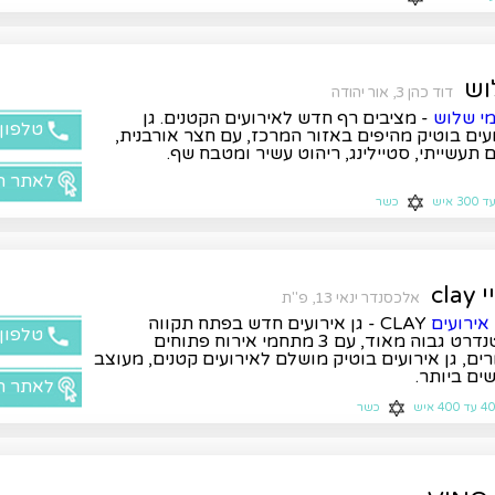
וש
דוד כהן 3, אור יהודה
י שלוש
- מציבים רף חדש לאירועים הקטנים. גן
טלפון
עים בוטיק מהיפים באזור המרכז, עם חצר אורבנית,
 תעשייתי, סטיילינג, ריהוט עשיר ומטבח שף.
לאתר ה
ד 300 איש
כשר
cla
אלכסנדר ינאי 13, פ"ת
 אירועים
CLAY - גן אירועים חדש בפתח תקווה
טלפון
בסטנדרט גבוה מאוד, עם 3 מתחמי אירוח פתוחים
רים, גן אירועים בוטיק מושלם לאירועים קטנים, מעוצב
ים ביותר.
לאתר ה
4 עד 400 איש
כשר