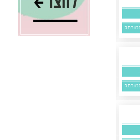
מורחב
מורחב