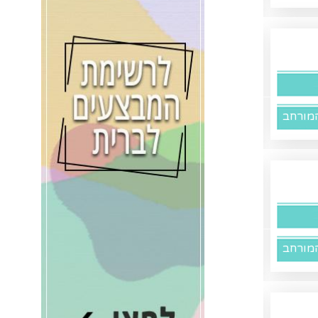
מורחב
מורחב