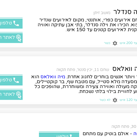
ה סנדלר
מושב זיתן
 אירועים כפרי, אותנטי, מקום לאירועים שנדיר
טלפון
א. הכירו את וילה סנדלר, בתי אבן עתיקה ואוויה
ית לאירועים קטנים עד 150 איש.
לאתר ה
ד 200 איש
כשר
 וואלאס
שחם 11, יכין סנטר, פתח תקווה
 ויותר אנשים בוחרים לחגוג אחרת.
מיה וואלאס
הוא
טלפון
סעדה מלא סטייל, עם מטבח שף, בר קוקטיילים,
קה מעולה ואווירה צעירה ומשוחררת, שהופכים כל
ע לחוויית בילוי בלתי נשכחת.
לאתר ה
ד 120 איש
לא כשר
ה
- אולם בוטיק עם מתחם
טלפון