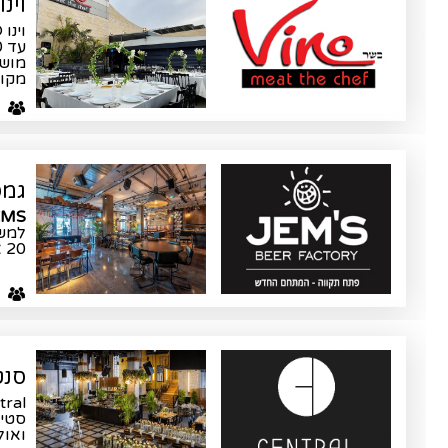
וינו INO
מושל
מקום
ע
גמס
JEMS ג'מס פתח תק
למשכ
20 איש עד 300 איש.
ע
סנט
סטיי
ואול