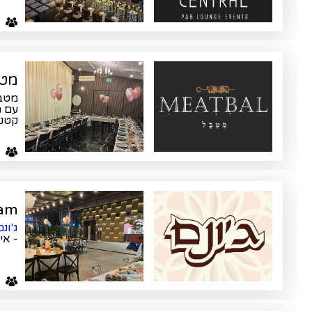
0
מטבל l
קטני
ע
Junam ג
ג'ונ
- אירועים 
ע