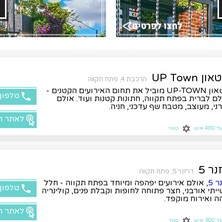
ן UP Town
הרכבת 4, פתח תקווה
את תחום האירועים הקטנים -
טלפון
ם לברית בפתח תקווה
,
חתונות קטנות ועוד. אולם
ני, מעוצב, מטבח שף עדכני, חניה.
לאתר ה
ד 400 איש
כשר
ר 5
דרזנר 5, פתח תקווה
 5
, אולם אירועים יפהפה ומיוחד בפתח תקווה - חלל
טלפון
יתי אורבני, חצר פתוחה לחופות וקבלת פנים, קולינריה
ה ואירוח מוקפד.
לאתר ה
ד 300 איש
כשר