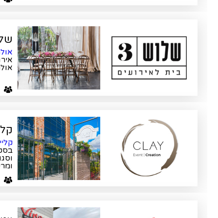
של
אולמ
אירו
אולם
ע
קליי y
קליי
וסגו
ומרש
0