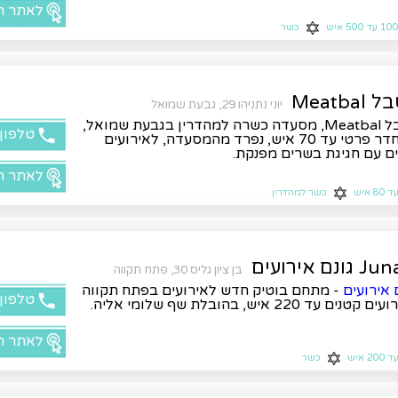
לאתר ה
10 עד 500 איש
כשר
Meatba
יוני נתניהו 29, גבעת שמואל
מטבל Meatbal, מסעדה כשרה למהדרין בגבעת שמואל,
טלפון
עם חדר פרטי עד 70 איש, נפרד מהמסעדה, לאירועים
ם עם חגיגת בשרים מפנקת.
לאתר ה
ד 80 איש
כשר למהדרין
ונם אירועים
בן ציון גליס 30, פתח תקווה
ם אירועים
- מתחם בוטיק חדש לאירועים בפתח תקווה
טלפון
קטנים עד 220 איש, בהובלת שף שלומי אליה.
לאתר ה
ד 200 איש
כשר