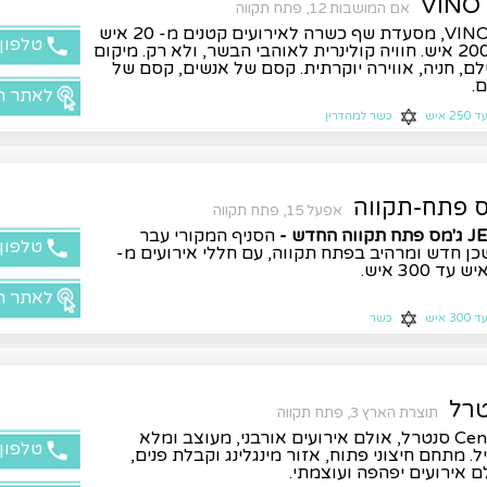
V
אם המושבות 12, פתח תקווה
וינו VINO, מסעדת שף כשרה לאירועים קטנים מ- 20 איש
טלפון
עד 200 איש. חוויה קולינרית לאוהבי הבשר, ולא רק. מיקום
ם, חניה, אווירה יוקרתית. קסם של אנשים, קסם של
.
לאתר ה
ד 250 איש
כשר למהדרין
 פתח-תקווה
אפעל 15, פתח תקווה
ווה החדש -
הסניף המקורי עבר
טלפון
ן חדש ומרהיב בפתח תקווה, עם חללי אירועים מ-
לאתר ה
ד 300 איש
כשר
רל
תוצרת הארץ 3, פתח תקווה
Central סנטרל, אולם אירועים אורבני, מעוצב ומלא
טלפון
ל. מתחם חיצוני פתוח, אזור מינגלינג וקבלת פנים,
ם אירועים יפהפה ועוצמתי.