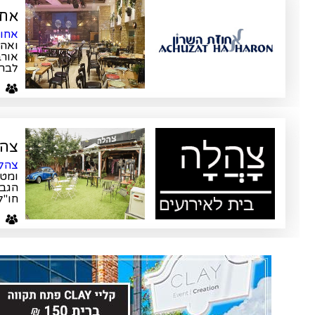
אחו
אחוז
ואהו
אורב
לברי
ע
צה
צהלה
ומטו
הגבו
חו"ל
ע