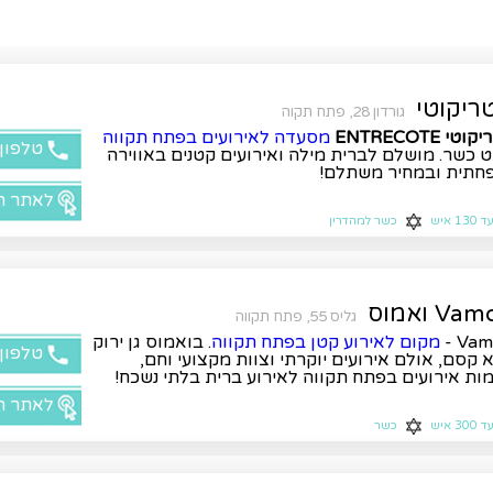
ריקוטי
גורדון 28, פתח תקוה
טי ENTRECOTE
מסעדה לאירועים בפתח תקווה
טלפון
 כשר. מושלם לברית מילה ואירועים קטנים באווירה
חתית ובמחיר משתלם!
לאתר ה
ד 130 איש
כשר למהדרין
Va ואמוס
גליס 55, פתח תקווה
Vamo
מקום לאירוע קטן בפתח תקווה
. בואמוס גן ירוק
טלפון
 קסם, אולם אירועים יוקרתי וצוות מקצועי וחם,
ות אירועים בפתח תקווה לאירוע ברית בלתי נשכח!
לאתר ה
ד 300 איש
כשר