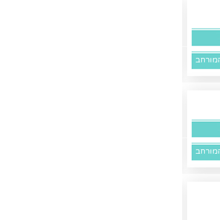
מורחב
מורחב