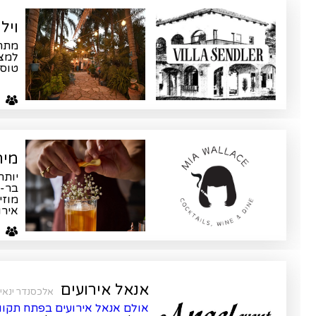
ויל
מתחם
למצו
טוסקנ
ע
מיה
יותר
בר-מ
מוזי
אירו
ע
אנאל אירועים
אלכסנדר ינאי 30, פתח תקוה
אולם אנאל אירועים בפתח תקוו