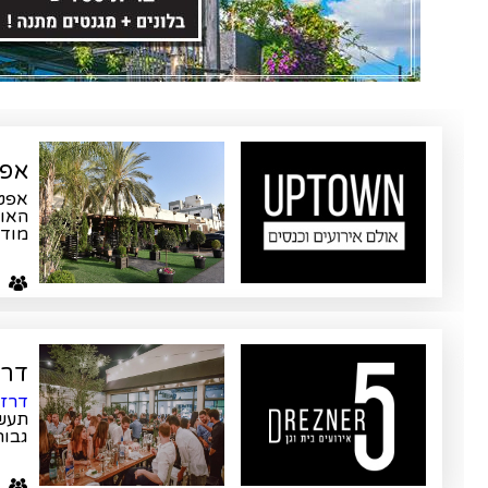
אפטאו
אפטאון UP-TOWN מוביל 
האול
מודר
ע
דרזנ
דרזנר
תעשי
גבוה
ע