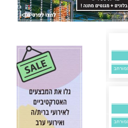
מורחב
מורחב