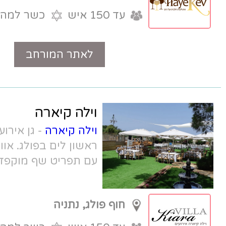
עד 150 איש
כשר למהדרין
לאתר המורחב
טלפון
וילה קיארה
וילה קיארה
- גן אירועים בוטיק וקסום, קו
ראשון לים בפולג. אווירה טבעית ומיוחדת
עם תפריט שף מוקפד.
חוף פולג, נתניה