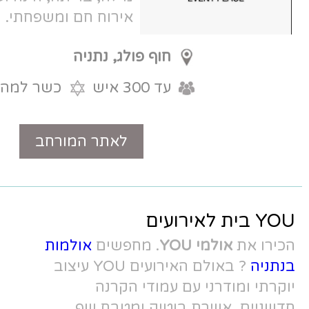
אירוח חם ומשפחתי.
חוף פולג, נתניה
עד 300 איש
כשר למהדרין
לאתר המורחב
טלפון
Y
. מחפשים
אולמות
? באולם האירועים YOU עיצוב
עמודי הקרנה
וטיק ומטבח שף