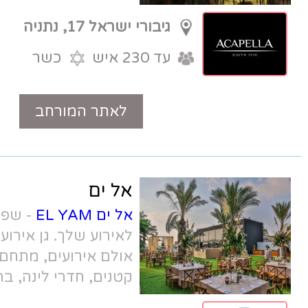
מתפשרת
גיבורי ישראל 17, נתניה
עד 230 איש
כשר
לאתר המורחב
טלפון
אל ים
אל ים EL YAM
- שפע של אפשרויות
לאירוע שלך. גן אירועים כפרי מול הים,
אולם אירועים, מתחם בוטיק לאירועים
קטנים, חדרי לינה, בריכה, בית כנסת
ועוד.