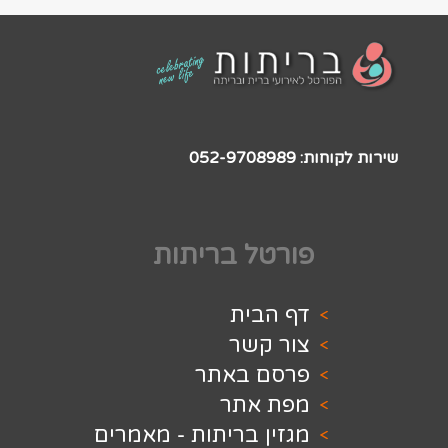
052-97
 בריתות
ית
שר
באתר
תר
בריתות - מאמרים