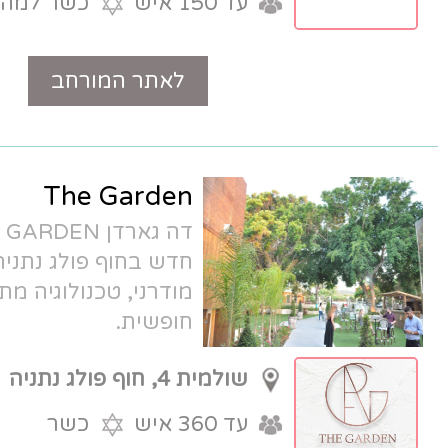
עד 150 איש
כשר למהדרין
לאתר המורחב
טלפון
The Garden
דה גארדן THE GARDEN - גן אירועים
חדש בחוף פולג נתניה. גינה ירוקה ואולם
מודרני, טכנולוגיה מתקדמת וחניה
חופשית.
שולמית 4, חוף פולג נתניה
עד 360 איש
כשר