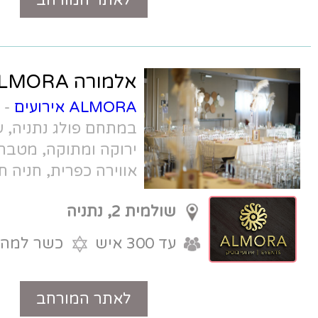
לאתר המורחב
טלפון
אלמורה ALMORA
ALMORA אירועים
- אולם אירועים
במתחם פולג נתניה, עם חצר קבלת פנים
ירוקה ומתוקה, מטבח שף כשר למהדרין,
אווירה כפרית, חניה חופשית, וגישה
מהירה מכביש החוף.
שולמית 2, נתניה
עד 300 איש
כשר למהדרין
לאתר המורחב
טלפון