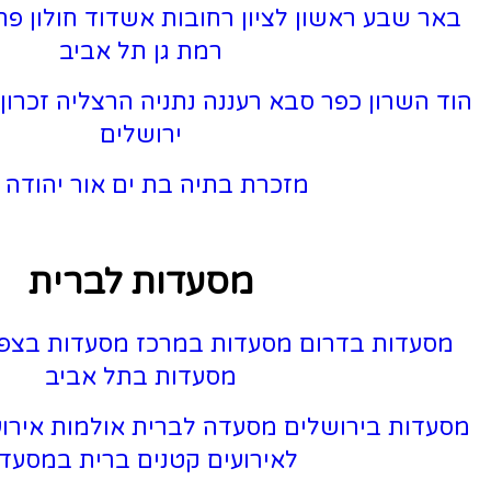
יון
רחובות
אשדוד
חולון
פתח תקווה
לוד
יהוד
רמת גן
תל אביב
רעננה
נתניה
הרצליה
זכרון יעקב
מודיעין
חיפה
ירושלים
רת בתיה
בת ים
אור יהודה
יפו
מסעדות לברית
סעדות במרכז
מסעדות בצפון
מסעדות בשרון
מסעדות בתל אביב
מסעדה לברית
אולמות אירועים קטנים
מקומות
ירועים קטנים
ברית במסעדה