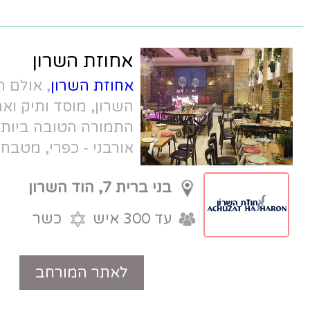
אחוזת השרון
אחוזת השרון
, אולם האירועים בהוד
השרון, מוסד ותיק ואהוב הנותן את
התמורה הטובה ביותר למחיר ! עיצוב
אורבני - כפרי, מטבח שף איכותי, וצוות
נפלא. מושלם לברית, חינה, בר מצווה,
בני ברית 7, הוד השרון
ואירועים קטנים.
עד 300 איש
כשר
לאתר המורחב
טלפון