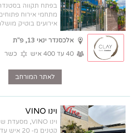
בפתח תקווה בסטנדרט גבוה מאוד, עם 3
מתחמי אירוח פתוחים וסגורים, גן
אירועים בוטיק מושלם לאירועים קטנים,
מעוצב ומרשים ביותר.
אלכסנדר ינאי 13, פ"ת
40 עד 400 איש
כשר
לאתר המורחב
טלפון
וינו VINO
וינו VINO, מסעדת שף כשרה לאירועים
קטנים מ- 20 איש עד 200 איש. חוויה