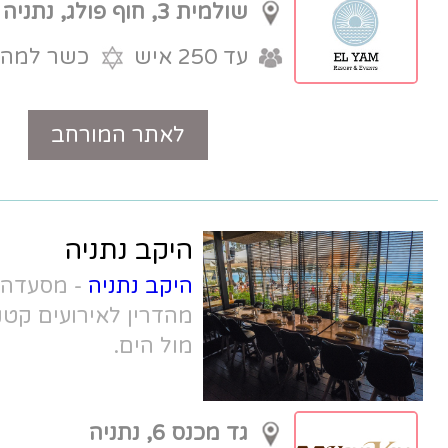
שולמית 3, חוף פולג, נתניה
עד 250 איש
כשר למהדרין
לאתר המורחב
טלפון
היקב נתניה
היקב נתניה
-
מסעדה חלבית בכשרות
מהדרין לאירועים קטנים בנתניה בטיילת
מול הים.
גד מכנס 6, נתניה