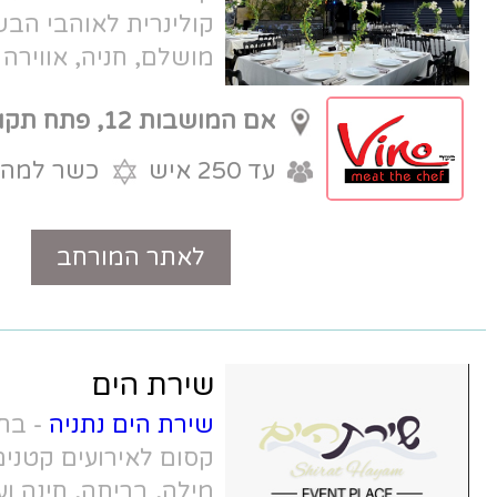
קולינרית לאוהבי הבשר, ולא רק. מיקום
מושלם, חניה, אווירה יוקרתית. קסם של
אנשים, קסם של מקום.
אם המושבות 12, פתח תקווה
עד 250 איש
כשר למהדרין
לאתר המורחב
טלפון
שירת הים
שירת הים נתניה
- בחוף בפולג, אולם
קסום לאירועים קטנים בנתניה - ברית
מילה, בריתה, חינה ועוד. משקיף לים,