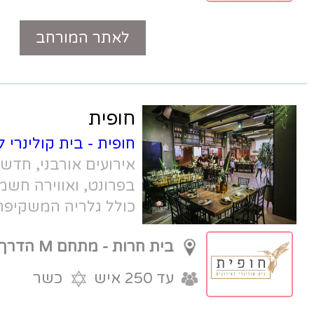
לאתר המורחב
טלפון
חופית
חופית - בית קולינרי לאירועים
- מתחם
אירועים אורבני, חדשני, עם קולינריה
בפרונט, ואווירה חשמל. חלל האירועים
כולל גלריה המשקיפה לים, ואולם
אירועים מודרני ומטבח שקוף.
בית חרות - מתחם M הדרך
עד 250 איש
כשר