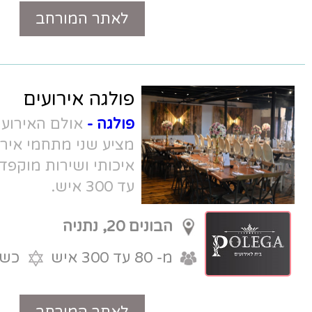
לאתר המורחב
טלפון
פולגה אירועים
פולגה -
אולם האירועים בפולג נתניה
מציע שני מתחמי אירוח, מטבח שף
איכותי ושירות מוקפד. לאירועים מ- 80
עד 300 איש.
הבונים 20, נתניה
מ- 80 עד 300 איש
כשר