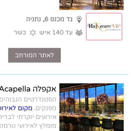
גד מכנס 6, נתניה
עד 140 איש
כשר
לאתר המורחב
טלפון
אקפלה Acapella
הסטנדרטים הגבוהים ביותר, במחירים
מפנקים.
מקום לאירוע קטן בנתניה
, אולם
אירועים יוקרתי לבריתות בנתניה, מקום
מומלץ לאירועי גורמה באיכות בלתי