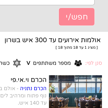
יש בשרון
]
1
ר משתתפים
V
כשרות
V
הכרם וי.אי.פי
הכרם נתניה
- אולם בוטיק על הטיילת עם
נוף פתוח ומרהיב לים, לאירועים קטנים
עד 140 איש.