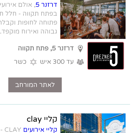
דרזנר 5
, אולם אירועים יפהפה ומיוחד
בפתח תקווה - חלל תעשייתי אורבני, חצר
פתוחה לחופות וקבלת פנים, קולינריה
גבוהה ואירוח מוקפד.
דרזנר 5, פתח תקווה
עד 300 איש
כשר
לאתר המורחב
טלפון
קליי clay
קליי אירועים
CLAY - גן אירועים חדש