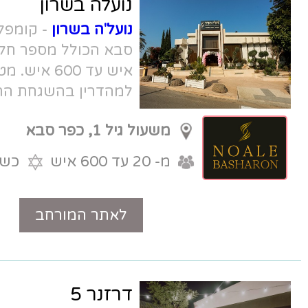
נועלה בשרון
נועל'ה בשרון
- קומפלקס אירועים בכפר
סבא הכולל מספר חללי אירוח, מ-20
איש עד 600 איש. מטבח שף כשר
למהדרין בהשגחת הרב מחפוד.
משעול גיל 1, כפר סבא
מ- 20 עד 600 איש
כשר למהדרין
לאתר המורחב
טלפון
דרזנר 5