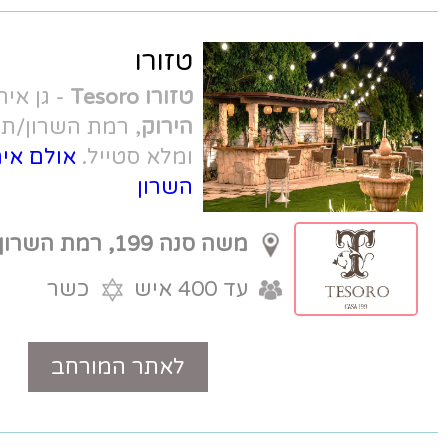
טזורו
טזורו Tesoro
- גן אירועים
בצומת הכפר
הירוק
, רמת השרון/תל אביב. עיצוב כפרי
ומלא סטייל.
אולם אירועים לברית ברמת
השרון
משה סנה 199, רמת השרון
עד 400 איש
כשר
לאתר המורחב
טלפון