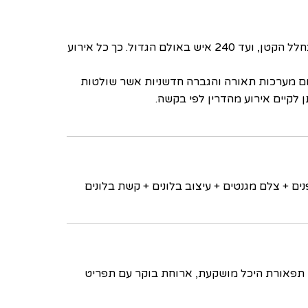
באפטאון מתחם אירועים מודולרי עם חללי אירוח מתוחמים ונפרדים, המאפשרים לכם לחגוג כל אירוע החל מ- 40 איש בחלל הקטן, ועד 240 איש באולם הגדול. כך כל אירוע
 על חמימות. במקום מערכות תאורה והגברה חדשניות אשר שולטות
 לקיים אירוע מהדרין לפי בקשה.
ים + צלם מגנטים + עיצוב בלונים + קשת בלונים
ה, תפאורת היכל מושקעת, ארוחת בוקר עם תפריט