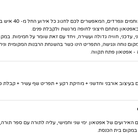
באפטאון מתחם חיצוני לחופה מרגשת ולקבלת פנים.
פתח תקווה UpTown יוקרתי, אורבני, עדכני, חוויה גדולה ועשירה, ויחד עם זאת שומר
ום נוחה ונגישה, התפריט הינו כשר בהשגחת הרבנות המקומית וניתן
- אפטאון פתח תקווה.
בעיצוב אורבני וחדשני + מוזיקת רקע + תפריט שף עשיר + קבלת פנ
ם האירועים של אפטאון. ימי שני וחמישי, עליה לתורה עם ספר תור
 במקום בית הכנסת.