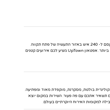
פתח תקווה – מתחם אורבני ושופע קסם ל- 240 איש באזור התעשיה של פתח תקווה.
 ביותר. אפטאון
UpTown
מציע לכם אירועים קטנים
איכות בלתי מתפשרת. באפטאון UpTown החוויה הקולינרית בולטת, מסקרנת, מוקפדת מאוד ומפתיעה.
ים תשאיר אתכם עם פה פעור. השירות במקום יוצא
ילה למקומות האירוח היוקרתיים בעולם.