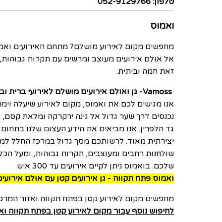
טלפון: 052-9129766
ואמוס
מחפשים מקום לאירוע מושלם? מתחם האירועים ואמוס
אל אולם אירועים מעוצב ומרשים עם תקרות גבוהות, 
זאת חמה וביתית.
Vamoss
- גן ואולם אירועים מושלם לאירועי ברית וב
אנו מגישים לכם את ואמוס, מקום לאירוע שיעלה וימר
נכנסים דרך שער גדול אל גינה ירקרקה ומלאת קסם, 
גד הלפרין
.
אנו מביאים את הידע העצום שלנו בתחום ה
יצירתית מאוד. לרשותכם מסך גדול במרכז החלל למצ
שולחנות רחבים ומעוצבים, תקרות גבוהות, ומעל הכל
שלכם
.
בואמוס ניתן לקיים אירועים עד 300 איש.
ואמוס פתח תקווה - גן אירועים קטן עם אולם אירועים
מחפשים מקום לאירוע קטן בפתח תקווה ואזור המרכ
לחיפוש נוסף עבור מקום לאירוע קטן בפתח תקווה ואז