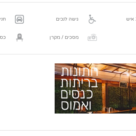
גישה לנכים
חני
מסכים / מקרן
כסא