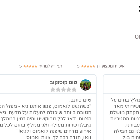
איכות ומקצועיות
5
תמורה למחיר
5
טום קוסנקוב
מליץ בחום על
טום כותב..
שירותי מאד
"כשהגענו לואמוס, פגש אותנו גיא - מנהל ה
ל תקתק מושלם,
הטובה ביותר שיכולה להעלות על הדעת. גיא,
מות הסטריות.
הצוות, דאג לכל מבוקשינו והיה זמין במהלך 
בורנו.
קיבלנו שרות מעולה ואני ממליץ בחום לכל מ
נו גם חבילה
אירוע מדהים שיפנה לואמוס ולגיא!"
היה בול
וואו, תודה רבה לך. צוות ואמוס.