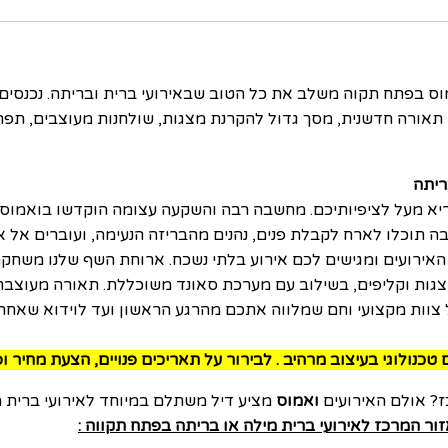
 בפתח תקוה משלב את כל הטוב שבאירועי ברית ובריתה. נכנסים 
תאורה חדשנית, מסך גדול להקרנת מצגות, שולחנות מעוצבים, תפריט
ריתה
יא מעל לציפיותיכם
.
מחשבה רבה והשקעה עצומה הוקדשו בואמוס כד
בה תוכלו לארח לקבלת פנים, נהנים מהבריזה הנעימה, ועוברים אל 
אירועים ומגישים לכם אירוע בלתי נשכח. ארוחת השף שלנו משחקת 
גות וקליפים, בשילוב עם מערכת סאונד משוכללת. תאורה מעוצבת
 צוות מקצועי וחם שמלווה אתכם מהרגע הראשון ועד לוידוא שאחרו
 טכנולוגי בעיצוב מרהיב .
לבירור על תאריכים פנויים, הצעת מחיר ופרטים נוס
ז? אולם האירועים
ואמוס
מציע דיל משתלם במיוחד לאירועי ברית מ
ור המרכז לאירועי ברית מילה או בריתה בפתח תקווה :